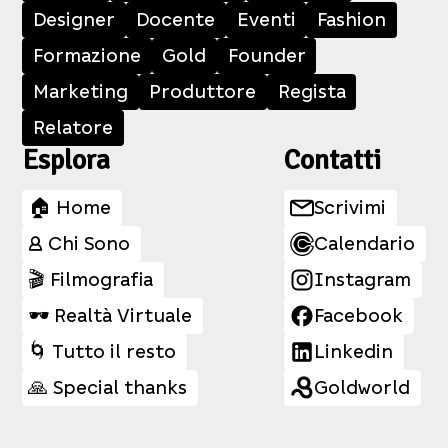
Designer
Docente
Eventi
Fashion
Formazione
Gold
Founder
Marketing
Produttore
Regista
Relatore
Esplora
Contatti
🏠 Home
Scrivimi
👤 Chi Sono
Calendario
🎬 Filmografia
Instagram
🕶️ Realtà Virtuale
Facebook
🌀 Tutto il resto
Linkedin
🙏 Special thanks
Goldworld