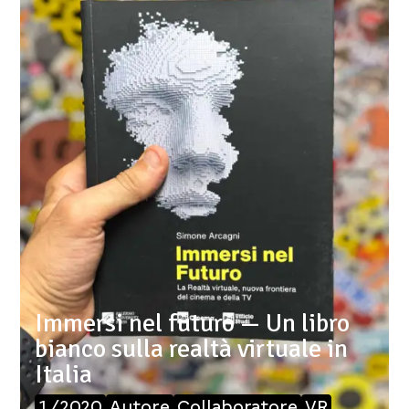
Immersi nel futuro — Un libro
bianco sulla realtà virtuale in
Italia
1/2020
Autore
Collaboratore
VR