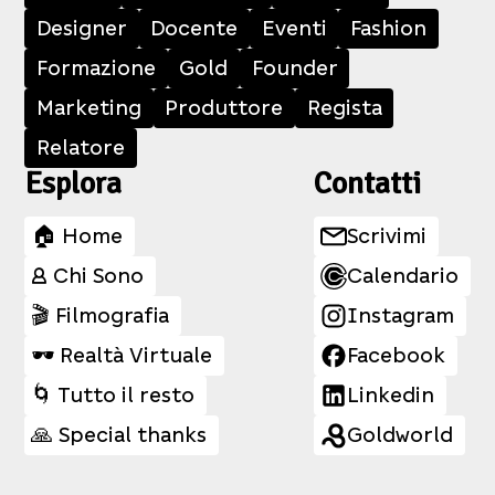
Designer
Docente
Eventi
Fashion
Formazione
Gold
Founder
Marketing
Produttore
Regista
Relatore
Esplora
Contatti
🏠 Home
Scrivimi
👤 Chi Sono
Calendario
🎬 Filmografia
Instagram
🕶️ Realtà Virtuale
Facebook
🌀 Tutto il resto
Linkedin
🙏 Special thanks
Goldworld