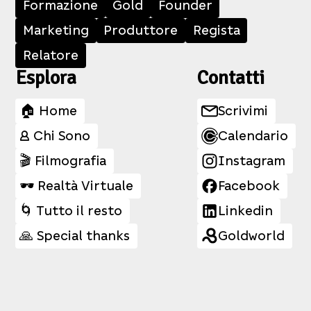
Formazione
Gold
Founder
Marketing
Produttore
Regista
Relatore
Esplora
Contatti
🏠 Home
Scrivimi
👤 Chi Sono
Calendario
🎬 Filmografia
Instagram
🕶️ Realtà Virtuale
Facebook
🌀 Tutto il resto
Linkedin
🙏 Special thanks
Goldworld