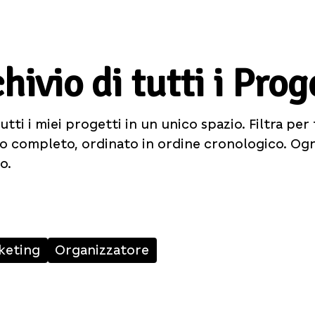
hivio di tutti i Prog
utti i miei progetti in un unico spazio. Filtra per
vio completo, ordinato in ordine cronologico. Og
o.
keting
Organizzatore