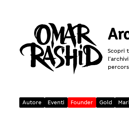
Arc
Scopri t
l’archi
percors
Autore
Eventi
Founder
Gold
Mar