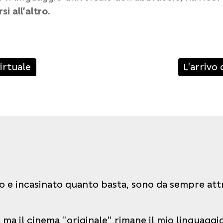
si all’altro
.
irtuale
L'arrivo
o e incasinato quanto basta, sono da sempre attra
 ma il cinema "originale" rimane il mio linguaggi