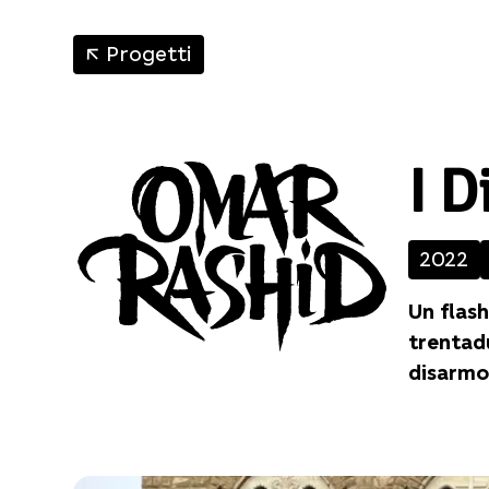
↑
Progetti
I D
2022
Un flash
trentadu
disarmo