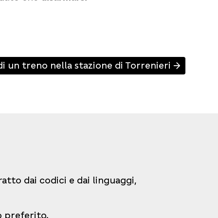
 di un treno nella stazione di Torrenieri
↑
tto dai codici e dai linguaggi,
o preferito.