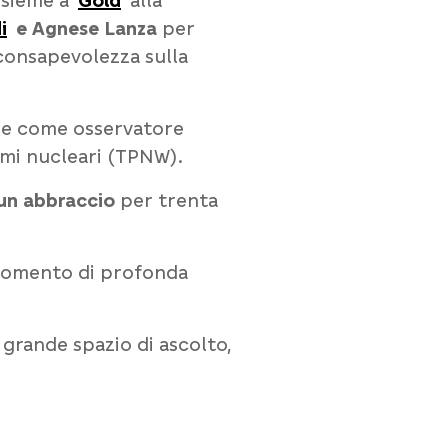
nsieme a
Gold
alla
i
e Agnese Lanza
per
consapevolezza sulla
e come osservatore
armi nucleari (TPNW)
.
 un abbraccio
per trenta
 momento di profonda
 grande spazio di ascolto,