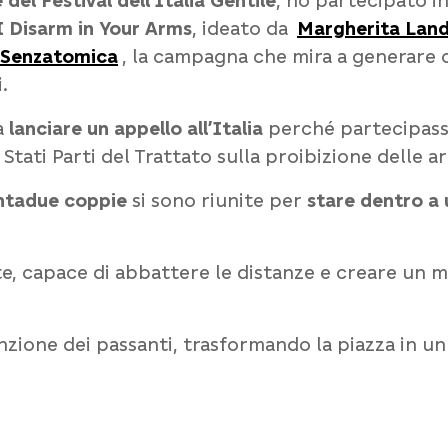
del Festival dell’Italia Gentile
, ho partecipato i
 Disarm in Your Arms
, ideato da
Margherita Land
Senzatomica
, la campagna che mira a generare 
.
ra
lanciare un appello all’Italia
perché partecipass
Stati Parti del Trattato sulla proibizione delle 
ntadue coppie
si sono riunite per
stare dentro a
e, capace di abbattere le distanze e creare un
nzione dei passanti, trasformando la piazza in un