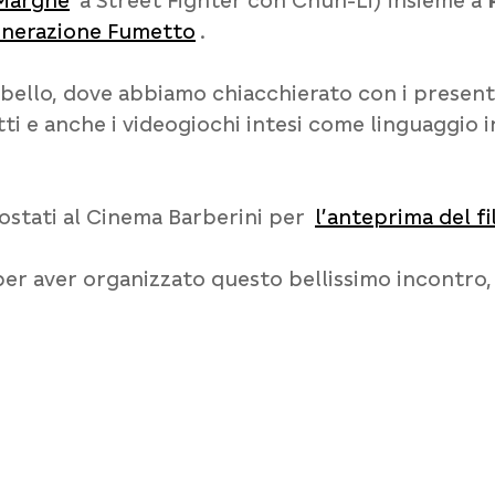
Marghe
a Street Fighter con Chun-Li) insieme a
nerazione Fumetto
.
ello, dove abbiamo chiacchierato con i presenti 
ti e anche i videogiochi intesi come linguaggio
ostati al Cinema Barberini per
l’anteprima del f
er aver organizzato questo bellissimo incontro,