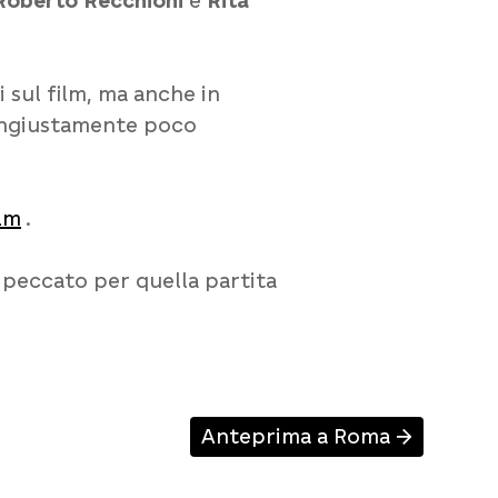
Roberto Recchioni
e
Rita
sul film, ma anche in
 ingiustamente poco
ilm
.
 peccato per quella partita
Anteprima a Roma
↑