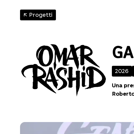
↑
Progetti
GA
2026
Una pre
Roberto