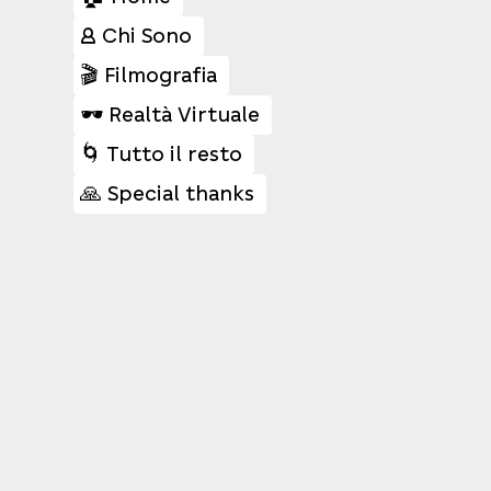
👤 Chi Sono
🎬 Filmografia
🕶️ Realtà Virtuale
🌀 Tutto il resto
🙏 Special thanks