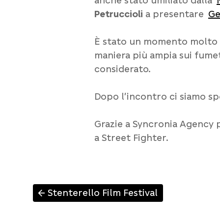
anche stato umiliato dalla
Petruccioli
a presentare
Ge
È stato un momento molto b
maniera più ampia sui fumet
considerato.
Dopo l’incontro ci siamo sp
Grazie a Syncronia Agency p
a Street Fighter.
Stenterello Film Festival
↑