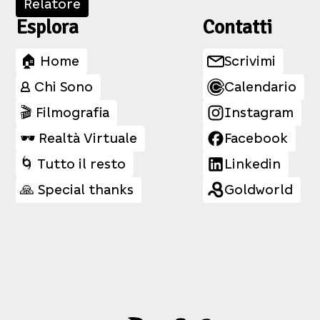
Relatore
Esplora
Contatti
🏠 Home
Scrivimi
👤 Chi Sono
Calendario
🎬 Filmografia
Instagram
🕶️ Realtà Virtuale
Facebook
🌀 Tutto il resto
Linkedin
🙏 Special thanks
Goldworld