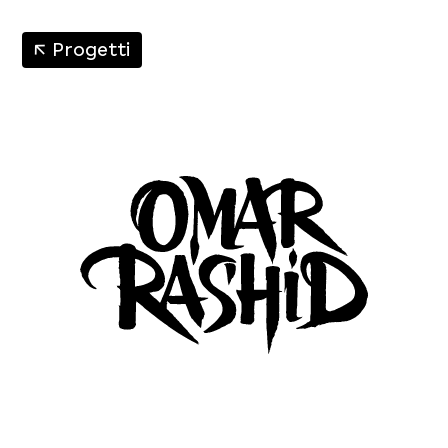
↑
Progetti