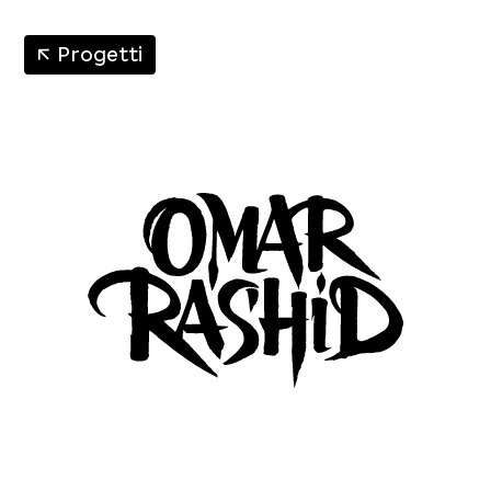
↑
Progetti