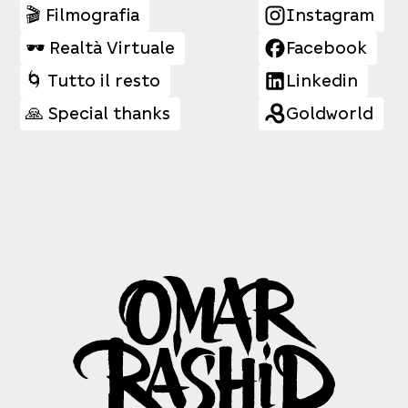
🎬 Filmografia
Instagram
🕶️ Realtà Virtuale
Facebook
🌀 Tutto il resto
Linkedin
🙏 Special thanks
Goldworld