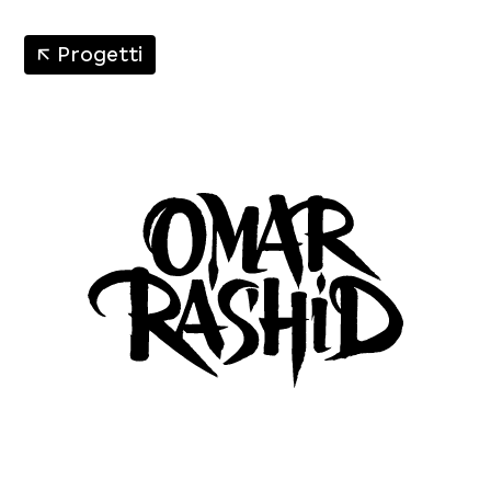
↑
Progetti