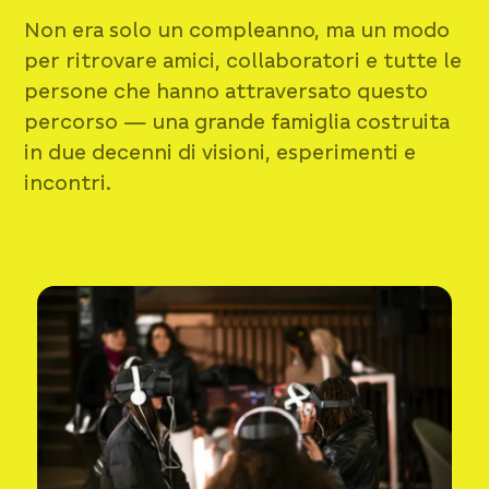
Non era solo un compleanno, ma un modo
per ritrovare amici, collaboratori e tutte le
persone che hanno attraversato questo
percorso — una grande famiglia costruita
in due decenni di visioni, esperimenti e
incontri.