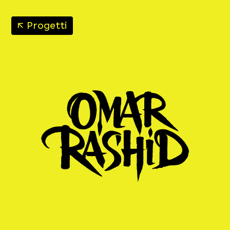
↑
Progetti