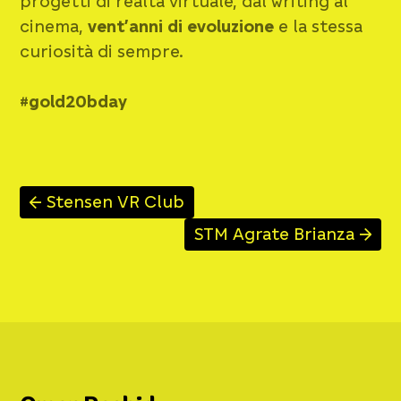
progetti di realtà virtuale, dal writing al
cinema,
vent’anni di evoluzione
e la stessa
curiosità di sempre.
#gold20bday
Stensen VR Club
↑
STM Agrate Brianza
↑