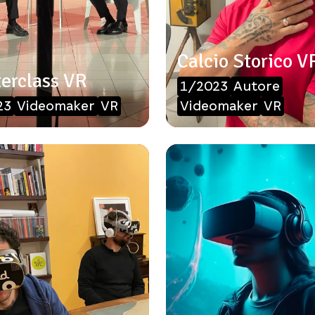
Calcio Storico V
erclass VR
1/2023
Autore
23
Videomaker
VR
Videomaker
VR