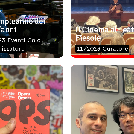
ompleanno dei
’anni
Il Cinema al Teat
Fiesole
23
Eventi
Gold
izzatore
11/2023
Curatore