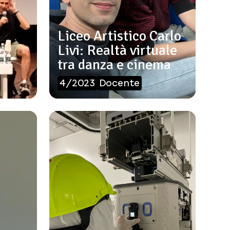
Liceo Artistico Carlo
Livi: Realtà virtuale
tra danza e cinema
4/2023
Docente