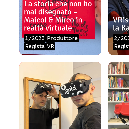
La storia che non ho
mai disegnato –
Maicol & Mirco in
VRis
realtà virtuale
la K
1/2023
Produttore
2/20
Regista
VR
Regis