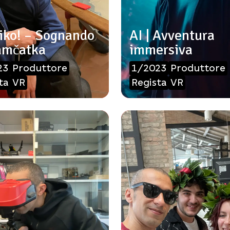
iko! – Sognando
AI | Avventura
amčatka
immersiva
23
Produttore
1/2023
Produttore
ta
VR
Regista
VR