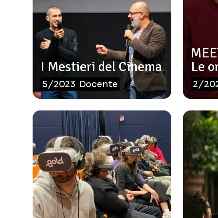
MEET
I Mestieri del Cinema
Le or
5/2023
Docente
2/20