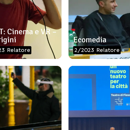
: Cinema e VR –
igini
Ecomedia
23
Relatore
2/2023
Relatore