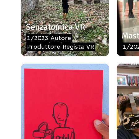
Senzatomica VR
Mast
1/2023
Autore
Produttore
Regista
VR
1/20