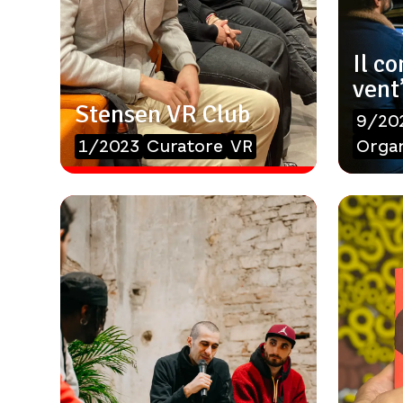
Il c
vent
Stensen VR Club
9/20
1/2023
Curatore
VR
Organ