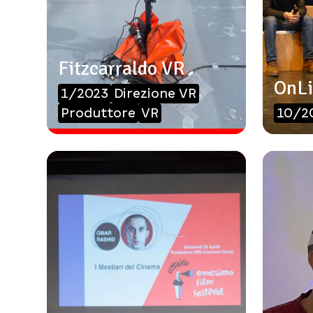
Fitzcarraldo VR
OnLi
1/2023
Direzione VR
Produttore
VR
10/2