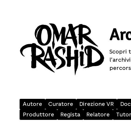
Arc
Scopri t
l’archi
percors
Autore
Curatore
Direzione VR
Doc
Produttore
Regista
Relatore
Tuto