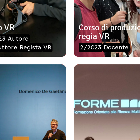
o VR
Corso di produzi
regia VR
23
Autore
uttore
Regista
VR
2/2023
Docente