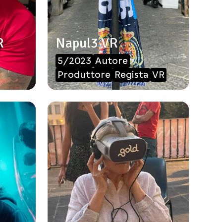
R
Napul3 VR
5/2023
Autore
Produttore
Regista
VR