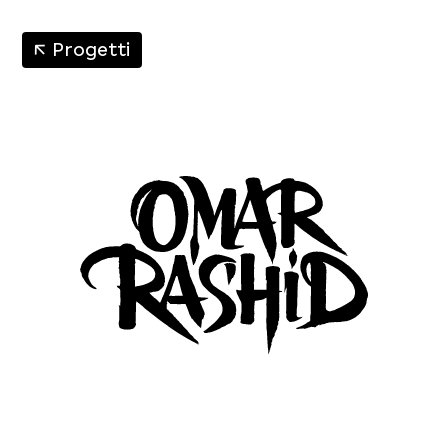
↑
Progetti