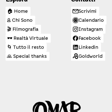
🏠 Home
Scrivimi
👤 Chi Sono
Calendario
🎬 Filmografia
Instagram
🕶️ Realtà Virtuale
Facebook
🌀 Tutto il resto
Linkedin
🙏 Special thanks
Goldworld