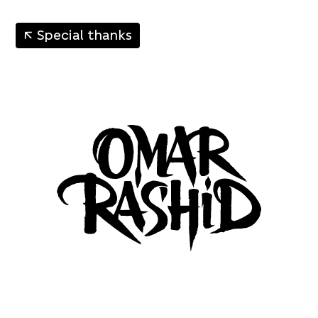
↑
Special thanks