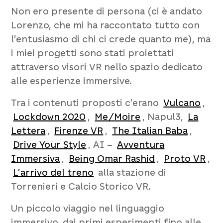
Non ero presente di persona (ci è andato
Lorenzo, che mi ha raccontato tutto con
l’entusiasmo di chi ci crede quanto me), ma
i miei progetti sono stati proiettati
attraverso visori VR nello spazio dedicato
alle esperienze immersive.
Tra i contenuti proposti c’erano
Vulcano
,
Lockdown 2020
,
Me/Moire
, Napul3,
La
Lettera
,
Firenze VR
,
The Italian Baba
,
Drive Your Style
, AI –
Avventura
Immersiva
,
Being Omar Rashid
,
Proto VR
,
L’arrivo del treno
alla stazione di
Torrenieri
e
Calcio Storico VR
.
Un piccolo viaggio nel linguaggio
immersivo, dai primi esperimenti fino alle