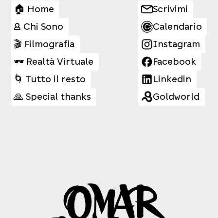
🏠 Home
Scrivimi
👤 Chi Sono
Calendario
🎬 Filmografia
Instagram
🕶️ Realtà Virtuale
Facebook
🌀 Tutto il resto
Linkedin
🙏 Special thanks
Goldworld