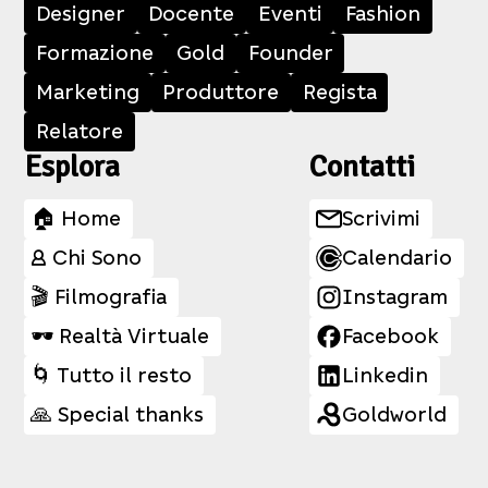
Designer
Docente
Eventi
Fashion
Formazione
Gold
Founder
Marketing
Produttore
Regista
Relatore
Esplora
Contatti
🏠 Home
Scrivimi
👤 Chi Sono
Calendario
🎬 Filmografia
Instagram
🕶️ Realtà Virtuale
Facebook
🌀 Tutto il resto
Linkedin
🙏 Special thanks
Goldworld