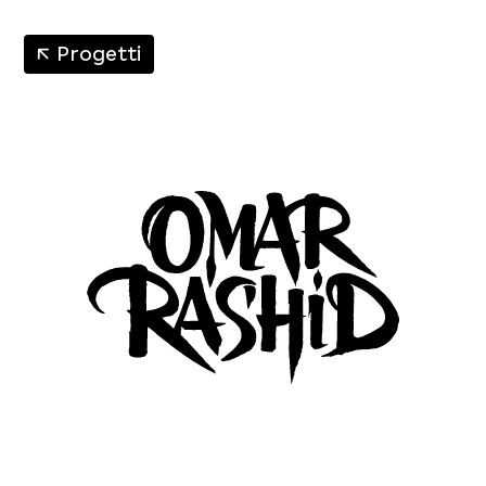
↑
Progetti