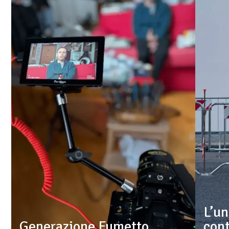
L’un
Generazione Fumetto
con