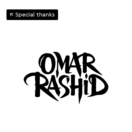
↑
Special thanks